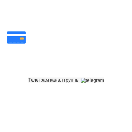
вопросы
Банковские карты Беларуси для нерезидентов.
Выпуск банковских карт.
Телеграм канал группы
Навигация
Главная. Выбор банков
Договор оферты