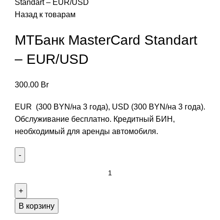
Standart – EUR/USD
Назад к товарам
МТБанк MasterCard Standart
– EUR/USD
300.00
Br
EUR (300 BYN/на 3 года), USD (300 BYN/на 3 года).
Обслуживание бесплатно. Кредитный БИН,
необходимый для аренды автомобиля.
Количество
товара
МТБанк
MasterCard
В корзину
Standart