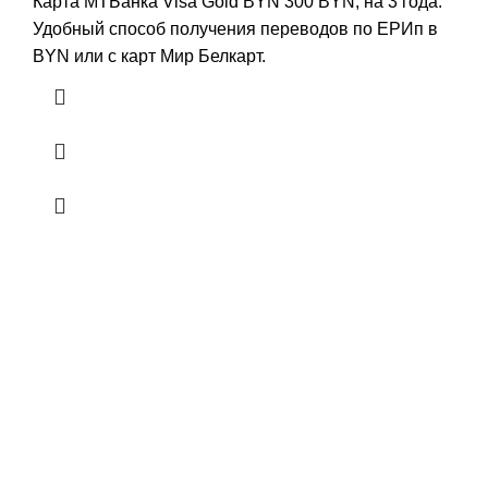
Карта МТБанка Visa Gold BYN 300 BYN, на 3 года.
Удобный способ получения переводов по ЕРИп в
BYN или с карт Мир Белкарт.
Не знаете какую карту
выбрать?
Пишите в WhatsApp, ответим на все